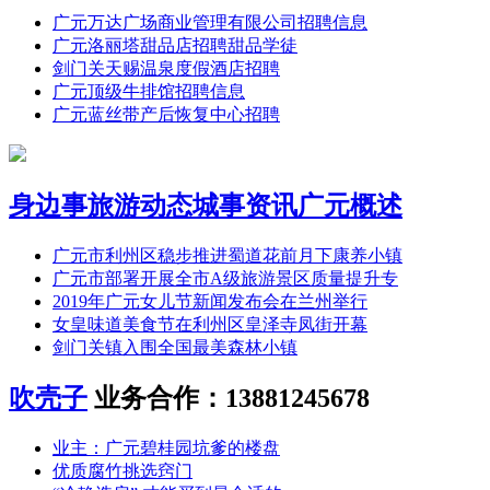
广元万达广场商业管理有限公司招聘信息
广元洛丽塔甜品店招聘甜品学徒
剑门关天赐温泉度假酒店招聘
广元顶级牛排馆招聘信息
广元蓝丝带产后恢复中心招聘
身边事
旅游动态
城事资讯
广元概述
广元市利州区稳步推进蜀道花前月下康养小镇
广元市部署开展全市A级旅游景区质量提升专
2019年广元女儿节新闻发布会在兰州举行
女皇味道美食节在利州区皇泽寺凤街开幕
剑门关镇入围全国最美森林小镇
吹壳子
业务合作：13881245678
业主：广元碧桂园坑爹的楼盘
优质腐竹挑选窍门