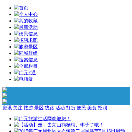
首页
个人中心
我的收藏
最新活动
便民信息
招聘求职
旅游景区
同城群组
搜索信息
全部栏目
广元E通
电脑版
资讯
关注
旅游
景区
线路
活动
打折
便民
美食
招聘