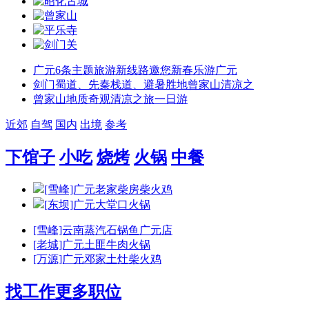
广元6条主题旅游新线路邀您新春乐游广元
剑门蜀道、先秦栈道、避暑胜地曾家山清凉之
曾家山地质奇观清凉之旅一日游
近郊
自驾
国内
出境
参考
下馆子
小吃
烧烤
火锅
中餐
[雪峰]广元老家柴房柴火鸡
[东坝]广元大堂口火锅
[雪峰]云南蒸汽石锅鱼广元店
[老城]广元土匪牛肉火锅
[万源]广元邓家土灶柴火鸡
找工作
更多职位