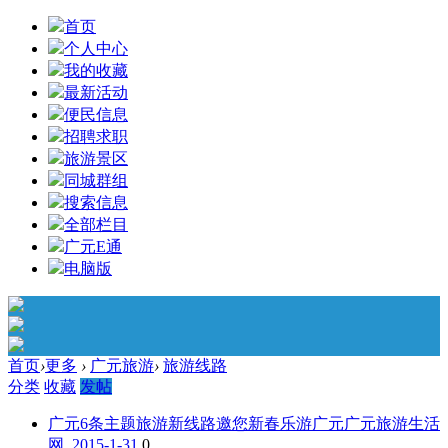
首页
个人中心
我的收藏
最新活动
便民信息
招聘求职
旅游景区
同城群组
搜索信息
全部栏目
广元E通
电脑版
首页
›
更多
›
广元旅游
›
旅游线路
分类
收藏
发帖
广元6条主题旅游新线路邀您新春乐游广元
广元旅游生活
网 2015-1-31
0